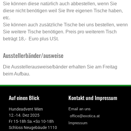
Sie können diese natürlich auch abbestellen, wenn Sie
diese nicht benötigen weil Sie Ihre eigenen Tische haben,
etc.
Sie können auch zusätzliche Tische bei uns bestellen, wenn
Sie weitere Tische benötigen. Preis pro weiterem Tisch
beträgt 18,- Euro plus USt.
Ausstellerbänder/ausweise
Die Ausstellerausweise/bänder erhalten Sie am Freitag
beim Aufbau.
Auf einen Blick
Kontakt und Impressum
Hundeadvent Wien
Email an uns
12.-14. Dez 2025
office@exotica.at
Fr 15-18h Sa.+So 10-18h
Impressum
Schloss Neugebäude 1110