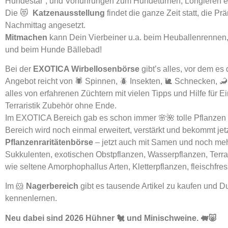
Hundestar”, und Vorführungen zum Hundeturnen, Longieren e
Die 😻
Katzenausstellung
findet die ganze Zeit statt, die 
Nachmittag angesetzt.
Mitmachen
kann Dein Vierbeiner u.a. beim Heuballenrenne
und beim Hunde Bällebad!
Bei der
EXOTICA Wirbellosenbörse
gibt’s alles, vor dem e
Angebot reicht von 🕷️ Spinnen, 🪲 Insekten, 🐌 Schnecken, 🦂
alles von erfahrenen Züchtern mit vielen Tipps und Hilfe für Ei
Terraristik Zubehör ohne Ende.
Im EXOTICA Bereich gab es schon immer 🌸🌺 tolle Pflanzen 
Bereich wird noch einmal erweitert,
verstärkt und bekommt je
Pflanzenraritätenbörse
– jetzt auch mit Samen und noch meh
Sukkulenten, exotischen Obstpflanzen, Wasserpflanzen, Terra
wie seltene Amorphophallus Arten, Kletterpflanzen, fleischf
Im 🐹
Nagerbereich
gibt es tausende Artikel zu kaufen und D
kennenlernen.
Neu dabei sind 2026 Hühner 🐔 und Minischweine. 🐖🐷