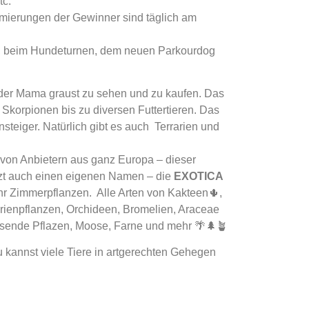
tc.
Prämierungen der Gewinner sind täglich am
n, beim Hundeturnen, dem neuen Parkourdog
s der Mama graust zu sehen und zu kaufen. Das
 Skorpionen bis zu diversen Futtertieren. Das
nsteiger. Natürlich gibt es auch Terrarien und
von Anbietern aus ganz Europa – dieser
tzt auch einen eigenen Namen – die
EXOTICA
r Zimmerpflanzen. Alle Arten von Kakteen🌵,
rienpflanzen, Orchideen, Bromelien, Araceae
ressende Pflazen, Moose, Farne und mehr 🌴🌲🪴
u kannst viele Tiere in artgerechten Gehegen