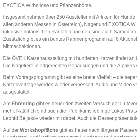
EXOTICA Wirbellose und Pflanzenbörse.
Insgesamt nehmen über 250 Aussteller mit Artikeln für Hunde (
allen anderen Messen in Österreich), Nager und EXOTICA Wirb
inklusive botanischen Raritäten und neu sind auch Samen i
Zusätzlich gibt es ein buntes Rahmenprogramm auf 8 Aktions
Mitmachaktionen.
Die ÖVEK Katzenausstellung mit hunderten Katzen findet an b
Die Nagetiere in artgerechten Behausungen und die Alpakas s
Beim Vortragsprogramm gibt es eine breite Vielfalt – die sepa
Katzenvorträge werden wieder verbessert, Audio und Video v
ausgestattet.
Am
Ehrenring
gibt es heuer den zweiten Versuch der Hütevor
mehr. Natürlich sind auch die Publikumslieblinge Lukas Pra
Leonid Beljakov wieder mit dabei. Auch die Rassenpräsentation
Auf der
Workshopfläche
gibt es heuer nach längerer Pause 