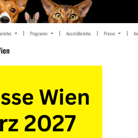
erinfos
Programm
Ausstellerinfos
Presse
An
Wien