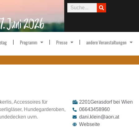
etag
Programm
Presse
andere Veranstaltungen
rlis, Accessoires für
2201
Gerasdorf bei Wien
erligläser, Hundegarderoben,
06643458960
Hundedecken uvm.
dani.klein@aon.at
Webseite