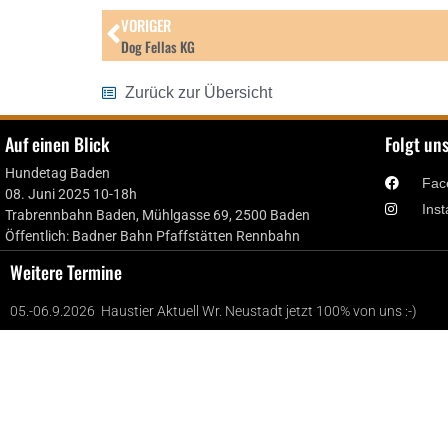
VORIGER
Dog Fellas KG
Zurück zur Übersicht
Auf einen Blick
Folgt un
Hundetag Baden
Fac
08. Juni 2025 10-18h
Ins
Trabrennbahn Baden, Mühlgasse 69, 2500 Baden
Öffentlich: Badner Bahn Pfaffstätten Rennbahn
Weitere Termine
05.-06.9.2026 Haustier Aktuell Wr. Neustadt jetzt 100% von uns :-)