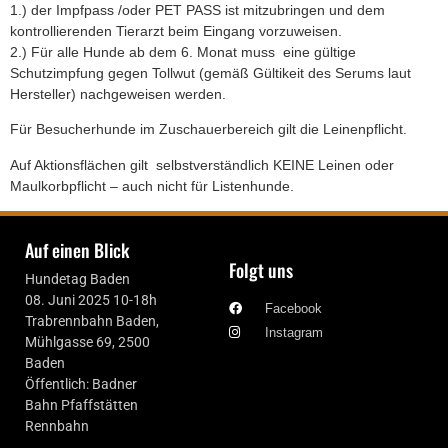
1.) der Impfpass /oder PET PASS ist mitzubringen und dem
kontrollierenden Tierarzt beim Eingang vorzuweisen.
2.) Für alle Hunde ab dem 6. Monat muss eine gültige
Schutzimpfung gegen Tollwut (gemäß Gültikeit des Serums laut
Hersteller) nachgeweisen werden.
Für Besucherhunde im Zuschauerbereich gilt die Leinenpflicht.
Auf Aktionsflächen gilt selbstverständlich KEINE Leinen oder
Maulkorbpflicht – auch nicht für Listenhunde.
Auf einen Blick
Folgt uns
Hundetag Baden
08. Juni 2025 10-18h
Facebook
Trabrennbahn Baden,
Instagram
Mühlgasse 69, 2500
Baden
Öffentlich: Badner
Bahn Pfaffstätten
Rennbahn