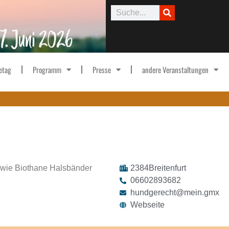
etag
Programm
Presse
andere Veranstaltungen
owie Biothane Halsbänder
2384
Breitenfurt
06602893682
hundgerecht@mein.gmx
Webseite