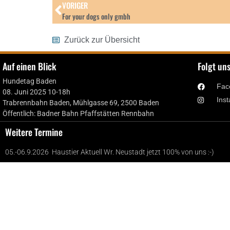
VORIGER
For your dogs only gmbh
Zurück zur Übersicht
Auf einen Blick
Folgt un
Hundetag Baden
Fac
08. Juni 2025 10-18h
Ins
Trabrennbahn Baden, Mühlgasse 69, 2500 Baden
Öffentlich: Badner Bahn Pfaffstätten Rennbahn
Weitere Termine
05.-06.9.2026 Haustier Aktuell Wr. Neustadt jetzt 100% von uns :-)