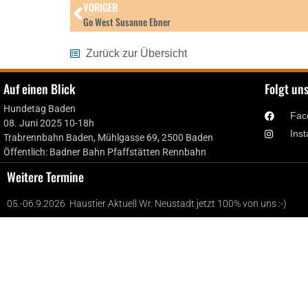
VORIGER
Go West Susanne Ebner
Zurück zur Übersicht
Auf einen Blick
Folgt un
Hundetag Baden
Fac
08. Juni 2025 10-18h
Ins
Trabrennbahn Baden, Mühlgasse 69, 2500 Baden
Öffentlich: Badner Bahn Pfaffstätten Rennbahn
Weitere Termine
05.-06.9.2026 Haustier Aktuell Wr. Neustadt jetzt 100% von uns :-)