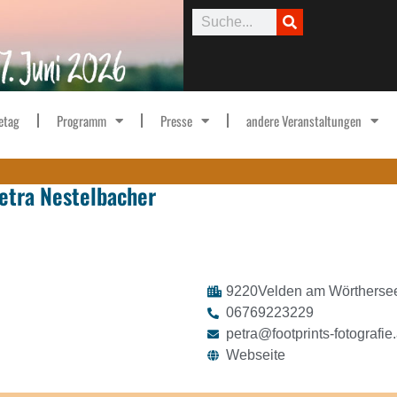
etag
Programm
Presse
andere Veranstaltungen
Petra Nestelbacher
9220
Velden am Wörtherse
06769223229
petra@footprints-fotografie.
Webseite