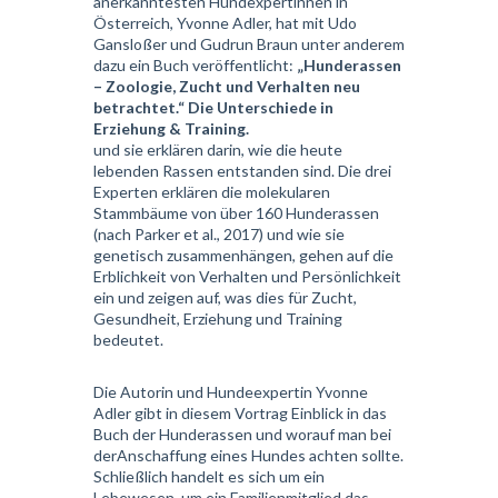
anerkanntesten Hundexpertinnen in
Österreich, Yvonne Adler, hat mit Udo
Gansloßer und Gudrun Braun unter anderem
dazu ein Buch veröffentlicht:
„Hunderassen
– Zoologie, Zucht und Verhalten neu
betrachtet.“
Die Unterschiede in
Erziehung & Training.
und sie erklären darin, wie die heute
lebenden Rassen entstanden sind. Die drei
Experten erklären die molekularen
Stammbäume von über 160 Hunderassen
(nach Parker et al., 2017) und wie sie
genetisch zusammenhängen, gehen auf die
Erblichkeit von Verhalten und Persönlichkeit
ein und zeigen auf, was dies für Zucht,
Gesundheit, Erziehung und Training
bedeutet.
Die Autorin und Hundeexpertin Yvonne
Adler gibt in diesem Vortrag Einblick in das
Buch der Hunderassen und worauf man bei
derAnschaffung eines Hundes achten sollte.
Schließlich handelt es sich um ein
Lebewesen, um ein Familienmitglied das